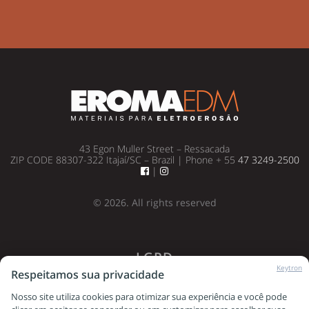
43 Egon Muller Street – Ressacada
ZIP CODE 88307-322 Itajaí/SC – Brazil | Phone + 55
47 3249-2500
|
© 2026. All rights reserved
LGPD
Keytron
Respeitamos sua privacidade
Nosso site utiliza cookies para otimizar sua experiência e você pode